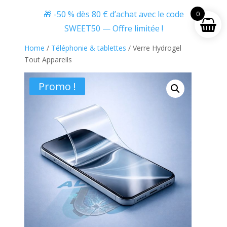
🎁 -50 % dès 80 € d’achat avec le code
0
SWEET50 — Offre limitée !
Home
/
Téléphonie & tablettes
/ Verre Hydrogel
Tout Appareils
Promo !