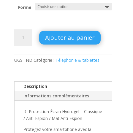
Forme
quantité
Ajouter au panier
de
Verre
Hydrogel
Tout
UGS :
ND
Catégorie :
Téléphonie & tablettes
Appareils
Description
Informations complémentaires
📱 Protection Écran Hydrogel – Classique
/ Anti-Espion / Mat Anti-Espion
Protégez votre smartphone avec la