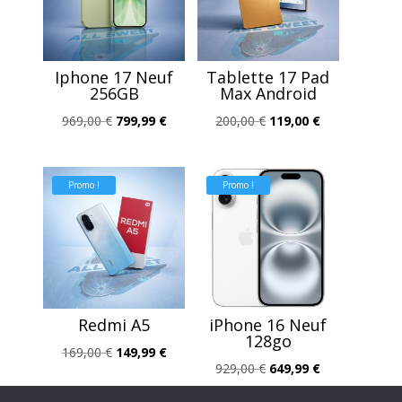
Iphone 17 Neuf
Tablette 17 Pad
256GB
Max Android
Le
Le
Le
Le
969,00
€
799,99
€
200,00
€
119,00
€
prix
prix
prix
prix
initial
actuel
initial
actuel
Promo !
Promo !
était :
est :
était :
est :
969,00 €.
799,99 €.
200,00 €.
119,00 €.
Redmi A5
iPhone 16 Neuf
128go
Le
Le
169,00
€
149,99
€
Le
Le
929,00
€
649,99
€
prix
prix
prix
prix
initial
actuel