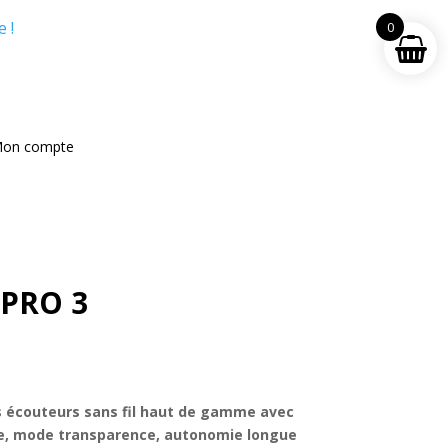
 !
0
on compte
PRO 3
Le
prix
actuel
 écouteurs sans fil haut de gamme avec
st :
ve, mode transparence, autonomie longue