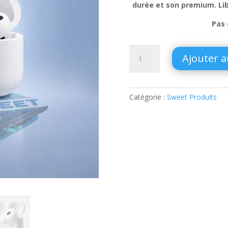
50,00 €.
durée et son premium
. L
Pas 
quantité
Ajouter a
de
Sweet
Pods
Pro
Catégorie :
Sweet Produits
3