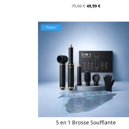
Le
Le
79,00
€
49,99
€
prix
prix
initial
actuel
était :
est :
Promo !
79,00 €.
49,99 €.
5 en 1 Brosse Soufflante