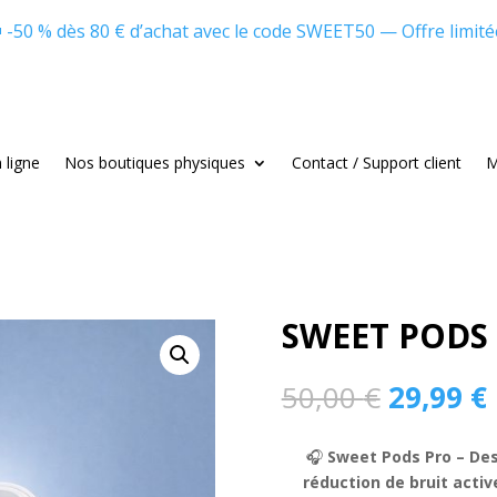
 -50 % dès 80 € d’achat avec le code SWEET50 — Offre limitée
 ligne
Nos boutiques physiques
Contact / Support client
M
SWEET PODS 
Le
50,00
€
29,99
€
prix
initial
🎧
Sweet Pods Pro
– Des
était :
e
réduction de bruit acti