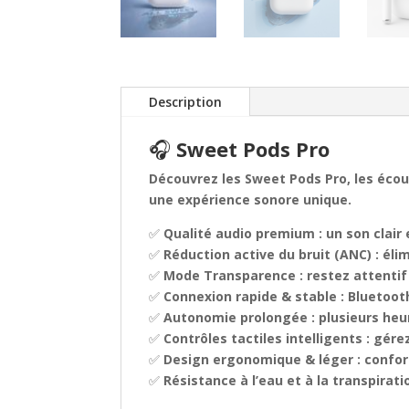
Description
🎧
Sweet Pods Pro
Découvrez les
Sweet Pods Pro
, les éc
une expérience sonore unique.
✅
Qualité audio premium
: un son clair
✅
Réduction active du bruit (ANC)
: éli
✅
Mode Transparence
: restez attenti
✅
Connexion rapide & stable
: Bluetoot
✅
Autonomie prolongée
: plusieurs heu
✅
Contrôles tactiles intelligents
: gére
✅
Design ergonomique & léger
: confor
✅
Résistance à l’eau et à la transpirati